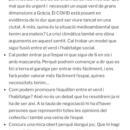
mai que és urgent i necessàri un espai verd de grans
dimensions a Gràcia. El COVID està posant en
evidència de lo dur que pot ser viure tancat en una
ciutat. A més, quina és la situació medioambiental que
tenim ara mateix? La crisi climàtica també ens dóna
arguments en aquest sentit. Cal trobar un model que
sigui fusió entre el verd i l’habitatge social.
Cal poder entrar ja a l’espai ni que sigui de 6 en sis i
amb mascareta. Perquè podrem començar a dir que es
tiri a terra el garatge per entrar més fàcilment, i ens
farà poder valorar més fàcilment l’espai, quines
necessitats tenim…
Com podem promoure l’equilibri entre el verd i
l’habitatge? Això no és un debat que ho resoldrem ja ni
ha de ser així. A la taula de negociació hi ha d’haver
persones que representin totes les opinions del
col·lectiu i també una veina de l’espai.
Concurs una mica obert perquè dongui joc. Que hi hagi