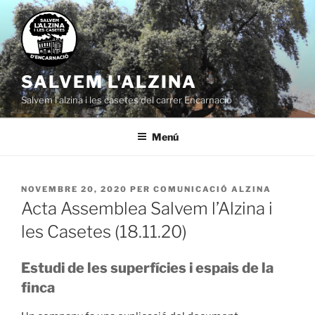
Vés
al
contingut
SALVEM L'ALZINA
Salvem l'alzina i les casetes del carrer Encarnació
Menú
PUBLICAT
NOVEMBRE 20, 2020
PER
COMUNICACIÓ ALZINA
A
Acta Assemblea Salvem l’Alzina i
les Casetes (18.11.20)
Estudi de les superfícies i espais de la
finca