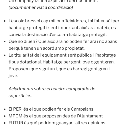
Un company fa una explicació del document.
(
document enviat a coordinació
)
L’escola bressol cap millor a Teixidores, i al faltar sòl per
habitatge protegit i sent important això ara mateix, es
canvia la destinació d’escola a habitatge protegit.
Què no diuen? Que això ara ho poden fer ara i no abans
perquè tenen un acord amb propietat.
La titularitat de l’equipament serà pública i l’habitatge
tipus dotacional. Habitatge per gent jove o gent gran.
Proposem que sigui un i, que es barregi gent gran i
jove.
Aclariments sobre el quadre comparatiu de
superfícies:
El PERI és el que podien fer els Campalans
MPGM és el que proposen des de l’Ajuntament
FUTUR és què podríem guanyar i altres opinions.