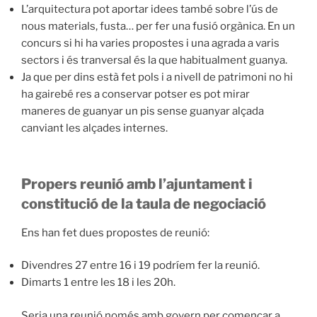
L’arquitectura pot aportar idees també sobre l’ús de
nous materials, fusta… per fer una fusió orgànica. En un
concurs si hi ha varies propostes i una agrada a varis
sectors i és tranversal és la que habitualment guanya.
Ja que per dins està fet pols i a nivell de patrimoni no hi
ha gairebé res a conservar potser es pot mirar
maneres de guanyar un pis sense guanyar alçada
canviant les alçades internes.
Propers reunió amb l’ajuntament i
constitució de la taula de negociació
Ens han fet dues propostes de reunió:
Divendres 27 entre 16 i 19 podríem fer la reunió.
Dimarts 1 entre les 18 i les 20h.
Seria una reunió només amb govern per començar a