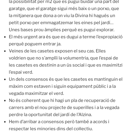
la possibilitat per m2 que es pugui buidar una part del
garatge, que el garatge sigui més baix o un porxo, que
la mitjanera que dona a on viu la Divina hi hagués un
petit porxo per emmagatzemar les eines pel jardí…
Unes bases prou àmplies perquè es pugui explorar.
El més urgent ara és que es dugui a terme l’expropiació
perquè poguem entrar ja.
Veines de les casetes exposen el seu cas. Elles
voldrien que no s’amplïi la volumentria, que l’espai de
les casetes es destinin a un ús social i que es maximitzi
l’espai verd.
Un dels consensos és que les casetes es mantinguin el
màxim com estaven i siguin equipament públic i a la
vegada maximitzar el verd.
No és coherent que hi hagi un pla de recuperació de
carrers amb el nou projecte de superilles i a la vegada
perdre la oportunitat del jardí de l’Alzina.
Hem d’arribar a consensos però també a acords i
respectar les minories dins del col·lectiu.