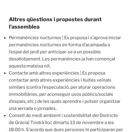
Altres qüestions i propostes durant
l’assemblea
Permanències nocturnes | Es proposa i s’aprova iniciar
permanències nocturnes en forma d’acampada a
l’espai del jardí per anticipar-se a un possible
desallotjament. Les permanències ja han començat
aquesta mateixa nit.
Contacte amb altres experiències | Es proposa
contactar amb altres experiències i lluites veïnals
similars (contra l’especulació, per aturar operacions
immobiliàries, per aconseguir usos públics/socials
d’espais, etc.) de les quals aprendre i potser organitzar
una xerrada o jornades.
Consell de medi ambient i sostenibilitat del Districte
de Gràcia| Tindrà lloc dimarts 13 de novembre a les
18.00 h. S’acorda que dues persones hi participaran per