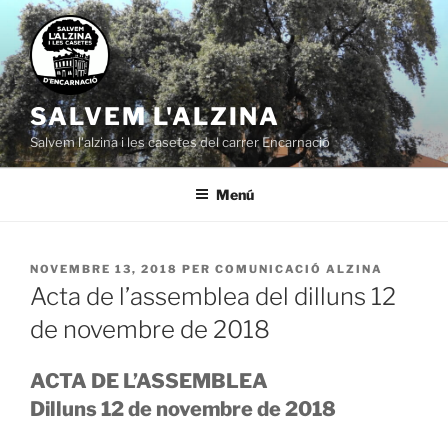
Vés
al
contingut
SALVEM L'ALZINA
Salvem l'alzina i les casetes del carrer Encarnació
Menú
PUBLICAT
NOVEMBRE 13, 2018
PER
COMUNICACIÓ ALZINA
A
Acta de l’assemblea del dilluns 12
de novembre de 2018
ACTA DE L’ASSEMBLEA
Dilluns 12 de novembre de 2018