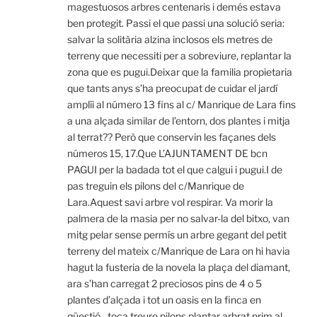
magestuosos arbres centenaris i demés estava
ben protegit. Passi el que passi una solució seria:
salvar la solitària alzina inclosos els metres de
terreny que necessiti per a sobreviure, replantar la
zona que es pugui.Deixar que la familia propietaria
que tants anys s’ha preocupat de cuidar el jardí
amplïi al número 13 fins al c/ Manrique de Lara fins
a una alçada similar de l’entorn, dos plantes i mitja
al terrat?? Però que conservin les façanes dels
números 15, 17.Que L’AJUNTAMENT DE bcn
PAGUI per la badada tot el que calgui i pugui.I de
pas treguin els pilons del c/Manrique de
Lara.Aquest savi arbre vol respirar. Va morir la
palmera de la masia per no salvar-la del bitxo, van
mitg pelar sense permís un arbre gegant del petit
terreny del mateix c/Manrique de Lara on hi havia
hagut la fusteria de la novela la plaça del diamant,
ara s’han carregat 2 preciosos pins de 4 o 5
plantes d’alçada i tot un oasis en la finca en
qüestió…toca treure pilons plantar arbrat prim al