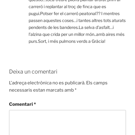
carreró i replantar al troç de finca que es
pugui.Potser fer el carreró peatonal?? I mentres
passen aquestes coses…i tantes altres tots aturats
pendents de les banderes.La selva d’asfalt…i
l’alzina que crida per un millor món..amb aires més
purs.Sort, i més pulmons verds a Gràcia!
Deixa un comentari
L'adreça electrònica no es publicarà.
Els camps
necessaris estan marcats amb
*
Comentari
*