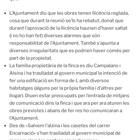
L’Ajuntament diu que les obres tenen llicència reglada,
cosa que durant la reunió se’ls ha rebatut, donat que
durant l’aprovació de la llicència haurien d’haver saltat
(i no ho han fet) diverses alarmes que són
responsabilitat de l’Ajuntament. També s’apunta a
diverses irregularitats que es podrien haver comès per
part de la propietat.
La família propietària de la finca es diu Campalans i
Alsina i ha traslladat al govern municipal la intenció de
fer una edificació en forma de L amb diversos
habitatges (alguns per la pròpia família i d’altres per
llogar). Diuen estar preocupats per l’entrada de mitjans
de comunicació dins la finca i que ara per ara aturen les
obres previstes i abans de fer res ho comunicaran a
l’Ajuntament.
Des de «Salvem l’alzina i les casetes del carrer
Encarnació» s’han traslladat al govern municipal de