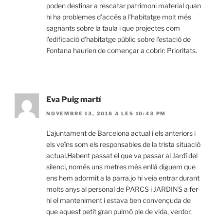
poden destinar a rescatar patrimoni material quan
hi ha problemes d’accés a l’habitatge molt més
sagnants sobre la taula i que projectes com
l’edificació d’habitatge públic sobre l’estació de
Fontana haurien de començar a cobrir: Prioritats.
Eva Puig martí
NOVEMBRE 13, 2018 A LES 10:43 PM
L’ajuntament de Barcelona actual i els anteriors i
els veïns som els responsables de la trista situació
actual.Habent passat el que va passar al Jardí del
silenci, només uns metres més enllà diguem que
ens hem adormit a la parra.jo hi veia entrar durant
molts anys al personal de PARCS i JARDINS a fer-
hi el manteniment i estava ben convençuda de
que aquest petit gran pulmó ple de vida, verdor,