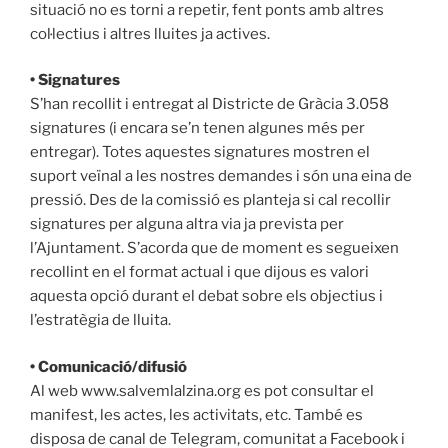
situació no es torni a repetir, fent ponts amb altres
col·lectius i altres lluites ja actives.
• Signatures
S’han recollit i entregat al Districte de Gràcia 3.058
signatures (i encara se’n tenen algunes més per
entregar). Totes aquestes signatures mostren el
suport veïnal a les nostres demandes i són una eina de
pressió. Des de la comissió es planteja si cal recollir
signatures per alguna altra via ja prevista per
l’Ajuntament. S’acorda que de moment es segueixen
recollint en el format actual i que dijous es valori
aquesta opció durant el debat sobre els objectius i
l’estratègia de lluita.
• Comunicació/difusió
Al web www.salvemlalzina.org es pot consultar el
manifest, les actes, les activitats, etc. També es
disposa de canal de Telegram, comunitat a Facebook i