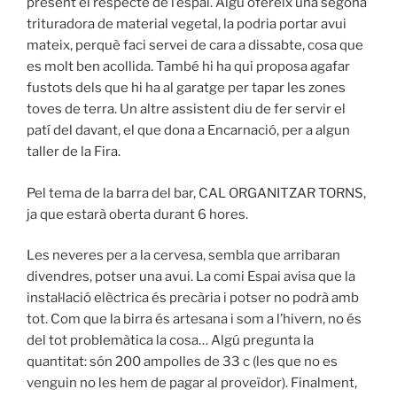
present el respecte de l’espai. Algú ofereix una segona
trituradora de material vegetal, la podria portar avui
mateix, perquè faci servei de cara a dissabte, cosa que
es molt ben acollida. També hi ha qui proposa agafar
fustots dels que hi ha al garatge per tapar les zones
toves de terra. Un altre assistent diu de fer servir el
patí del davant, el que dona a Encarnació, per a algun
taller de la Fira.
Pel tema de la barra del bar, CAL ORGANITZAR TORNS,
ja que estarà oberta durant 6 hores.
Les neveres per a la cervesa, sembla que arribaran
divendres, potser una avui. La comi Espai avisa que la
instal·lació elèctrica és precària i potser no podrà amb
tot. Com que la birra és artesana i som a l’hivern, no és
del tot problemàtica la cosa… Algú pregunta la
quantitat: són 200 ampolles de 33 c (les que no es
venguin no les hem de pagar al proveïdor). Finalment,