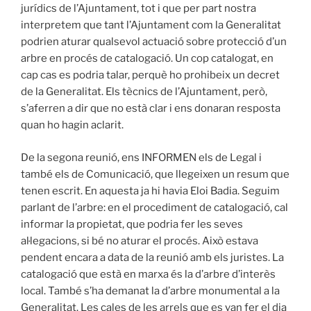
jurídics de l’Ajuntament, tot i que per part nostra
interpretem que tant l’Ajuntament com la Generalitat
podrien aturar qualsevol actuació sobre protecció d’un
arbre en procés de catalogació. Un cop catalogat, en
cap cas es podria talar, perquè ho prohibeix un decret
de la Generalitat. Els tècnics de l’Ajuntament, però,
s’aferren a dir que no està clar i ens donaran resposta
quan ho hagin aclarit.
De la segona reunió, ens INFORMEN els de Legal i
també els de Comunicació, que llegeixen un resum que
tenen escrit. En aquesta ja hi havia Eloi Badia. Seguim
parlant de l’arbre: en el procediment de catalogació, cal
informar la propietat, que podria fer les seves
al·legacions, si bé no aturar el procés. Això estava
pendent encara a data de la reunió amb els juristes. La
catalogació que està en marxa és la d’arbre d’interès
local. També s’ha demanat la d’arbre monumental a la
Generalitat. Les cales de les arrels que es van fer el dia