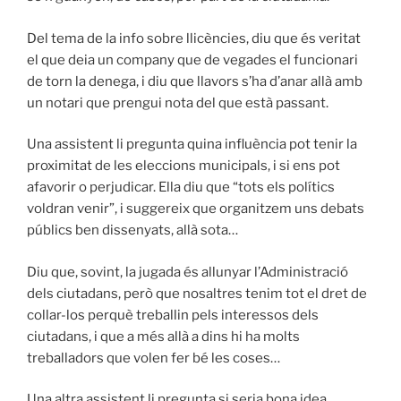
Del tema de la info sobre llicències, diu que és veritat
el que deia un company que de vegades el funcionari
de torn la denega, i diu que llavors s’ha d’anar allà amb
un notari que prengui nota del que està passant.
Una assistent li pregunta quina influència pot tenir la
proximitat de les eleccions municipals, i si ens pot
afavorir o perjudicar. Ella diu que “tots els polítics
voldran venir”, i suggereix que organitzem uns debats
públics ben dissenyats, allà sota…
Diu que, sovint, la jugada és allunyar l’Administració
dels ciutadans, però que nosaltres tenim tot el dret de
collar-los perquè treballin pels interessos dels
ciutadans, i que a més allà a dins hi ha molts
treballadors que volen fer bé les coses…
Una altra assistent li pregunta si seria bona idea