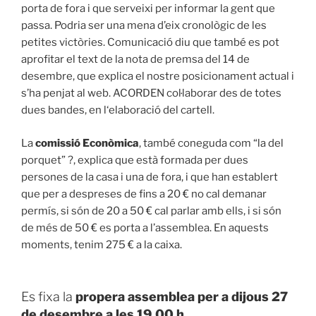
porta de fora i que serveixi per informar la gent que
passa. Podria ser una mena d’eix cronològic de les
petites victòries. Comunicació diu que també es pot
aprofitar el text de la nota de premsa del 14 de
desembre, que explica el nostre posicionament actual i
s’ha penjat al web. ACORDEN col·laborar des de totes
dues bandes, en l‘elaboració del cartell.
La
comissió Econòmica
, també coneguda com “la del
porquet” ?, explica que està formada per dues
persones de la casa i una de fora, i que han establert
que per a despreses de fins a 20 € no cal demanar
permís, si són de 20 a 50 € cal parlar amb ells, i si són
de més de 50 € es porta a l’assemblea. En aquests
moments, tenim 275 € a la caixa.
Es fixa la
propera assemblea per a dijous 27
de desembre
a les 19.00 h
.