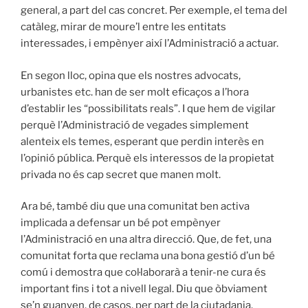
general, a part del cas concret. Per exemple, el tema del
catàleg, mirar de moure’l entre les entitats
interessades, i empènyer així l’Administració a actuar.
En segon lloc, opina que els nostres advocats,
urbanistes etc. han de ser molt eficaços a l’hora
d’establir les “possibilitats reals”. I que hem de vigilar
perquè l’Administració de vegades simplement
alenteix els temes, esperant que perdin interès en
l’opinió pública. Perquè els interessos de la propietat
privada no és cap secret que manen molt.
Ara bé, també diu que una comunitat ben activa
implicada a defensar un bé pot empènyer
l’Administració en una altra direcció. Que, de fet, una
comunitat forta que reclama una bona gestió d’un bé
comú i demostra que col·laborarà a tenir-ne cura és
important fins i tot a nivell legal. Diu que òbviament
se’n guanyen, de casos, per part de la ciutadania.