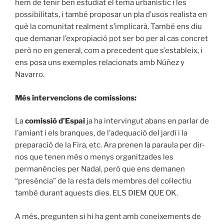
hem de tenir ben estudiat el tema urbanístic i les
possibilitats, i també proposar un pla d’usos realista en
què la comunitat realment s’implicarà. També ens diu
que demanar l’expropiació pot ser bo per al cas concret
però no en general, com a precedent que s’estableix, i
ens posa uns exemples relacionats amb Núñez y
Navarro.
Més intervencions de comissions:
La
comissió d’Espai
ja ha intervingut abans en parlar de
l’amiant i els branques, de l’adequació del jardí i la
preparació de la Fira, etc. Ara prenen la paraula per dir-
nos que tenen més o menys organitzades les
permanències per Nadal, però que ens demanen
“presència” de la resta dels membres del col·lectiu
també durant aquests dies. ELS DIEM QUE OK.
A més, pregunten si hi ha gent amb coneixements de