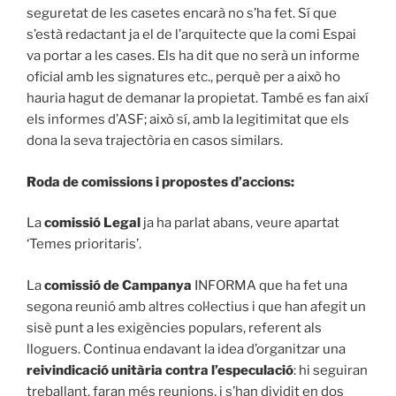
seguretat de les casetes encarà no s’ha fet. Sí que
s’està redactant ja el de l’arquitecte que la comi Espai
va portar a les cases. Els ha dit que no serà un informe
oficial amb les signatures etc., perquè per a això ho
hauria hagut de demanar la propietat. També es fan així
els informes d’ASF; això sí, amb la legitimitat que els
dona la seva trajectòria en casos similars.
Roda de comissions i propostes d’accions:
La
comissió Legal
ja ha parlat abans, veure apartat
‘Temes prioritaris’.
La
comissió de Campanya
INFORMA que ha fet una
segona reunió amb altres col·lectius i que han afegit un
sisè punt a les exigències populars, referent als
lloguers. Continua endavant la idea d’organitzar una
reivindicació unitària contra l’especulació
: hi seguiran
treballant, faran més reunions, i s’han dividit en dos