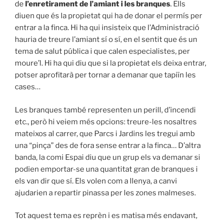
de
l’enretirament de l’amiant i les branques
. Ells
diuen que és la propietat qui ha de donar el permís per
entrar a la finca. Hi ha qui insisteix que l’Administració
hauria de treure l’amiant sí o sí, en el sentit que és un
tema de salut pública i que calen especialistes, per
moure’l. Hi ha qui diu que si la propietat els deixa entrar,
potser aprofitarà per tornar a demanar que tapiïn les
cases…
Les branques també representen un perill, d’incendi
etc., però hi veiem més opcions: treure-les nosaltres
mateixos al carrer, que Parcs i Jardins les tregui amb
una “pinça” des de fora sense entrar a la finca… D’altra
banda, la comi Espai diu que un grup els va demanar si
podien emportar-se una quantitat gran de branques i
els van dir que sí. Els volen com a llenya, a canvi
ajudarien a repartir pinassa per les zones malmeses.
Tot aquest tema es reprèn i es matisa més endavant,