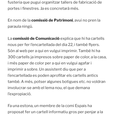
fusteria que pugui organitzar tallers de fabricació de
portes i finestres. Ja es concretarà més.
En nom de la
comissió de Patrimoni
, avui no pren la
paraula ningú.
La
comissió de Comunicació
explica que hi ha cartells
nous per fer l’encartellada del dia 22, i també flyers.
Són al web per a qui en vulgui imprimir. També hi ha
300 cartells ja impresos sobre paper de color, a la casa,
i més paper de color per a qui en vulgui agafar i
imprimir a sobre. Un assistent diu que per a
l’encartellada es poden aprofitar els cartells antics
també. A més, potser algunes botigues etc. no voldran
involucrar-se amb el lema nou, el que demana
l’expropiació.
Fa una estona, un membre de la comi Espais ha
proposat fer un cartell informatiu gros per penjar a la