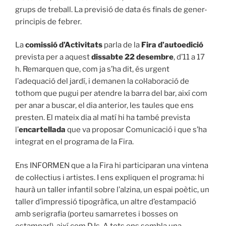
grups de treball. La previsió de data és finals de gener-
principis de febrer.
La
comissió d’Activitats
parla de la
Fira d’autoedició
prevista per a aquest
dissabte 22 desembre
, d’11 a 17
h. Remarquen que, com ja s’ha dit, és urgent
l’adequació del jardí, i demanen la col·laboració de
tothom que pugui per atendre la barra del bar, així com
per anar a buscar, el dia anterior, les taules que ens
presten. El mateix dia al matí hi ha també prevista
l’
encartellada
que va proposar Comunicació i que s’ha
integrat en el programa de la Fira.
Ens INFORMEN que a la Fira hi participaran una vintena
de col·lectius i artistes. I ens expliquen el programa: hi
haurà un taller infantil sobre l’alzina, un espai poètic, un
taller d’impressió tipogràfica, un altre d’estampació
amb serigrafia (porteu samarretes i bosses on
estampar!), així com DJs. A tots ens sembla una