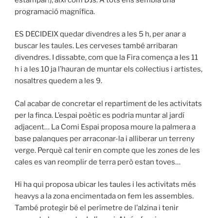
programació magnífica.
ES DECIDEIX quedar divendres a les 5 h, per anar a
buscar les taules. Les cerveses també arribaran
divendres. I dissabte, com que la Fira comença a les 11
h i a les 10 ja l’hauran de muntar els col·lectius i artistes,
nosaltres quedem a les 9.
Cal acabar de concretar el repartiment de les activitats
per la finca. L’espai poètic es podria muntar al jardí
adjacent… La Comi Espai proposa moure la palmera a
base palanques per arraconar-la i alliberar un terreny
verge. Perquè cal tenir en compte que les zones de les
cales es van reomplir de terra però estan toves…
Hi ha qui proposa ubicar les taules i les activitats més
heavys a la zona encimentada on fem les assembles.
També protegir bé el perímetre de l’alzina i tenir