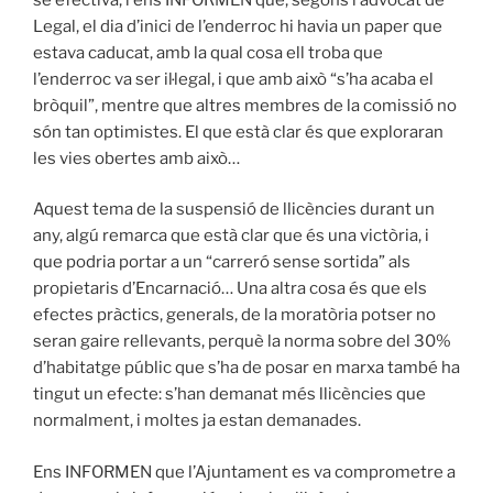
Legal, el dia d’inici de l’enderroc hi havia un paper que
estava caducat, amb la qual cosa ell troba que
l’enderroc va ser il·legal, i que amb això “s’ha acaba el
bròquil”, mentre que altres membres de la comissió no
són tan optimistes. El que està clar és que exploraran
les vies obertes amb això…
Aquest tema de la suspensió de llicències durant un
any, algú remarca que està clar que és una victòria, i
que podria portar a un “carreró sense sortida” als
propietaris d’Encarnació… Una altra cosa és que els
efectes pràctics, generals, de la moratòria potser no
seran gaire rellevants, perquè la norma sobre del 30%
d’habitatge públic que s’ha de posar en marxa també ha
tingut un efecte: s’han demanat més llicències que
normalment, i moltes ja estan demanades.
Ens INFORMEN que l’Ajuntament es va comprometre a