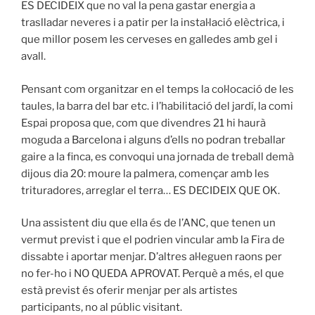
ES DECIDEIX que no val la pena gastar energia a
traslladar neveres i a patir per la instal·lació elèctrica, i
que millor posem les cerveses en galledes amb gel i
avall.
Pensant com organitzar en el temps la col·locació de les
taules, la barra del bar etc. i l’habilitació del jardí, la comi
Espai proposa que, com que divendres 21 hi haurà
moguda a Barcelona i alguns d’ells no podran treballar
gaire a la finca, es convoqui una jornada de treball demà
dijous dia 20: moure la palmera, començar amb les
trituradores, arreglar el terra… ES DECIDEIX QUE OK.
Una assistent diu que ella és de l’ANC, que tenen un
vermut previst i que el podrien vincular amb la Fira de
dissabte i aportar menjar. D’altres al·leguen raons per
no fer-ho i NO QUEDA APROVAT. Perquè a més, el que
està previst és oferir menjar per als artistes
participants, no al públic visitant.