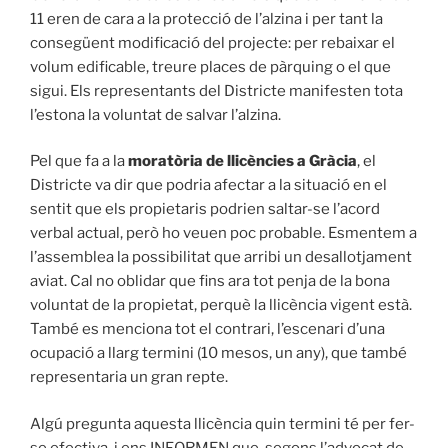
11 eren de cara a la protecció de l’alzina i per tant la
consegüent modificació del projecte: per rebaixar el
volum edificable, treure places de pàrquing o el que
sigui. Els representants del Districte manifesten tota
l’estona la voluntat de salvar l’alzina.
Pel que fa a la
moratòria de llicències a Gràcia
, el
Districte va dir que podria afectar a la situació en el
sentit que els propietaris podrien saltar-se l’acord
verbal actual, però ho veuen poc probable. Esmentem a
l’assemblea la possibilitat que arribi un desallotjament
aviat. Cal no oblidar que fins ara tot penja de la bona
voluntat de la propietat, perquè la llicència vigent està.
També es menciona tot el contrari, l’escenari d’una
ocupació a llarg termini (10 mesos, un any), que també
representaria un gran repte.
Algú pregunta aquesta llicència quin termini té per fer-
se efectiva, i ens INFORMEN que, segons l’advocat de