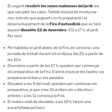
És urgent
recobrir les zones malmeses del jardí
, les
que van patir les cales. També estaria bé involucrar-
nos, tots els que puguem, en la preparació i el
desenvolupament de la
Fira d’autoedició
que es farà
aquest
dissabte 22 de desembre
, d’11 a 17 h, al jardí.
Per tant:
Per habilitar el jardí abans de la Fira, es convoca i una
jornada de treball durant tot el dijous dia 20, a partir de
les 10 h.
Divendres a partir de les 17 h, quedem per començar
els preparatius de la Fira. S’anirà a buscar les taules i es
prepararan la barra i les parades.
Dissabte a les 9 del matí, quedem per continuar els
preparatius, ja que a les 10 arriben els col·lectius i
artistes i a les 11 comença la Fira.
El mateix matí de dissabte, a les 10 h, farem una
encartellada pel barri.