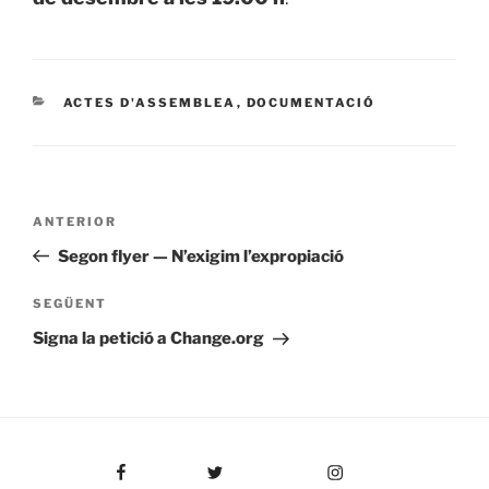
CATEGORIES
ACTES D'ASSEMBLEA
,
DOCUMENTACIÓ
Navegació
Entrada
ANTERIOR
d'entrades
anterior
Segon flyer — N’exigim l’expropiació
Entrada
SEGÜENT
següent
Signa la petició a Change.org
Facebook
Twitter
Instagram